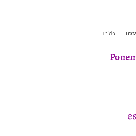
Inicio
Trat
Ponemo
e