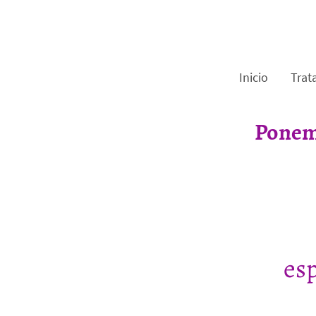
Inicio
Trat
Ponemo
esp