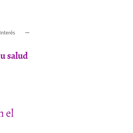
Interés
u salud
n el