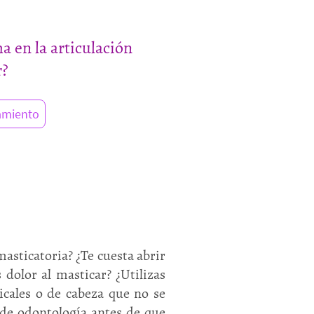
a en la articulación
r?
tamiento
asticatoria? ¿Te cuesta abrir
dolor al masticar? ¿Utilizas
vicales o de cabeza que no se
 de odontología antes de que