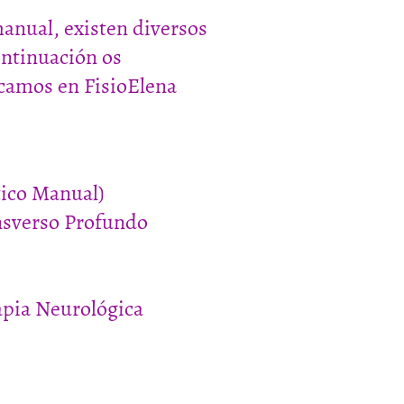
manual, existen diversos
ontinuación os
icamos en FisioElena
tico Manual)
nsverso Profundo
rapia Neurológica